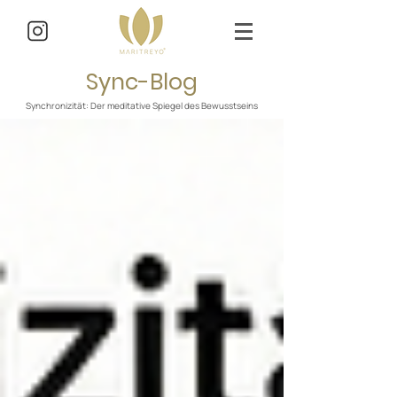
Sync-Blog
Synchronizität: Der meditative Spiegel des Bewusstseins