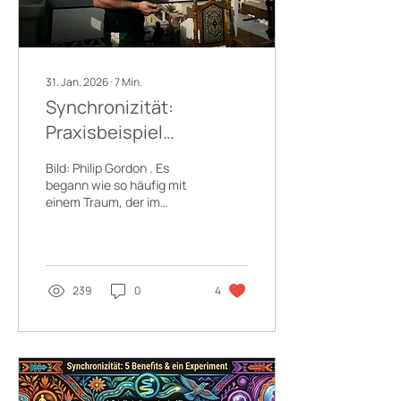
31. Jan. 2026
∙
7
Min.
Synchronizität:
Praxisbeispiel
Pyramiden von Gizeh
Bild: Philip Gordon . Es
begann wie so häufig mit
einem Traum, der im
Zusammenspiel mit der
Synchronizität zu einer
äußerst abenteuerlichen
Reise wurde. Es ist der 02.
Oktober 2017 und ich
239
0
4
erinnere mich an einen
intensiven Nachttraum von
Pyramiden, die komplett
von Spiegelflächen
überzogen sind und in
denen sich die Sonne