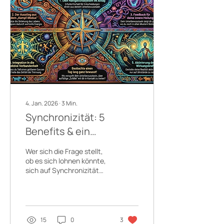
spiegelt. Der Traum macht
mir deutlich, dass es in den
Pyramiden etwas zu
erfahren gibt, bleibt dabei
aber von außen
undurchsichtig, vage und
mysteriös. Das Symbol
der...
4. Jan. 2026
∙
3
Min.
Synchronizität: 5
Benefits & ein
Experiment
Wer sich die Frage stellt,
ob es sich lohnen könnte,
sich auf Synchronizität
(Sync) einzulassen ist hier
bei diesen Zeilen genau
richtig. Ich möchte auf 5
praktische Benefits
eingehen, die aus meiner
15
0
3