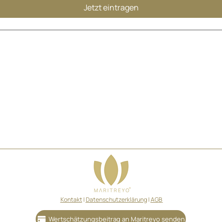
Jetzt eintragen
Kontakt
|
Datenschu
tzerklärung
|
AG
B
Wertschätzungsbeitrag an Maritreyo senden