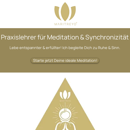
Praxislehrer für Meditation & Synchronizität
Lebe entspannter & erfüllter! Ich begleite Dich zu Ruhe & Sinn.
Starte jetzt Deine ideale Meditation!